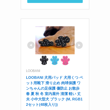
LOOBANI
LOOBANI 犬用パッド 犬用くつ ペ
ット用靴下 滑り止め 肉球保護 ワ
ンちゃんの足保護 傷防止 お散歩 
春 夏 秋 冬 室内屋外 清潔 軽い 丈
夫 小中大型犬 ブラック (M, RGB1
2セット(48枚入り))