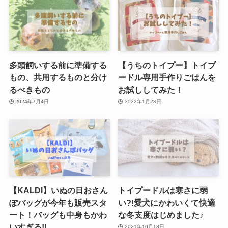
多頭飼いする前に準備する
【うちのトイプー】トイプ
もの、共用するものと分け
ードル専用手作りごはんを
るべきもの
お試ししてみた！
2024年7月4日
2022年1月28日
【KALDI】いぬの日おさん
トイプードルは寒さに弱
ぽバッグが今年も販売スタ
い?!愛犬にかわいくて快適
ート！バッグも中身もかわ
な冬支度はじめました♪
いすぎる!!
2021年10月18日