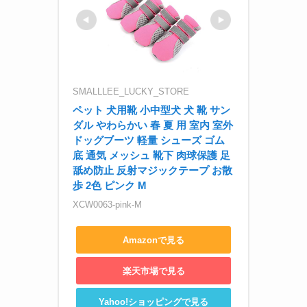
SMALLLEE_LUCKY_STORE
ペット 犬用靴 小中型犬 犬 靴 サン
ダル やわらかい 春 夏 用 室内 室外 
ドッグブーツ 軽量 シューズ ゴム
底 通気 メッシュ 靴下 肉球保護 足
舐め防止 反射マジックテープ お散
歩 2色 ピンク M
XCW0063-pink-M
Amazonで見る
楽天市場で見る
Yahoo!ショッピングで見る