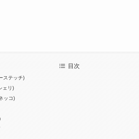
目次
(フリーステッチ)
ンシェリ)
ミネッコ)
)
ザ