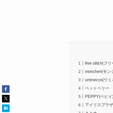
free stitch
moncheri(モ
uminecco(ウ
ペットベリー
PEPPY(ペピイ
アイリスプラ