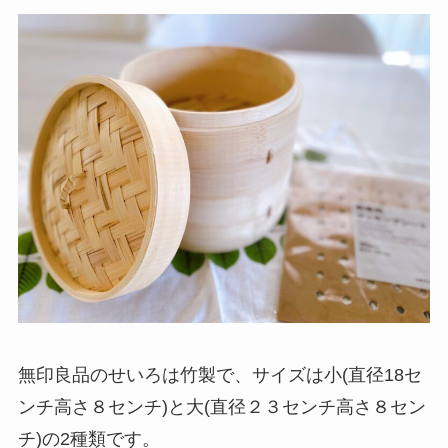
無印良品のせいろは竹製で、サイズは小(直径18セ
ンチ高さ８センチ)と大(直径２３センチ高さ８セン
チ)の2種類です。